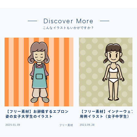
Discover More
こんなイラストもいかがですか？
【フリー素材】お辞儀するエプロン
【フリー素材】インナーウェア
姿の女子大学生のイラスト
用例イラスト（女子中学生）
2025.01.09
2023.09.28
フリー素材
フ