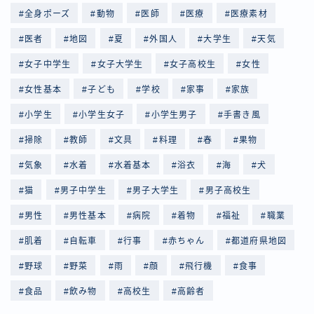
全身ポーズ
動物
医師
医療
医療素材
医者
地図
夏
外国人
大学生
天気
女子中学生
女子大学生
女子高校生
女性
女性基本
子ども
学校
家事
家族
小学生
小学生女子
小学生男子
手書き風
掃除
教師
文具
料理
春
果物
気象
水着
水着基本
浴衣
海
犬
猫
男子中学生
男子大学生
男子高校生
男性
男性基本
病院
着物
福祉
職業
肌着
自転車
行事
赤ちゃん
都道府県地図
野球
野菜
雨
顔
飛行機
食事
食品
飲み物
高校生
高齢者
Follow Me