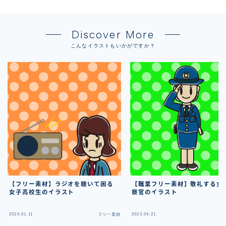
Discover More
こんなイラストもいかがですか？
【フリー素材】ラジオを聴いて困る
【職業フリー素材】敬礼する女
女子高校生のイラスト
察官のイラスト
2024.01.11
2023.04.21
フリー素材
フ