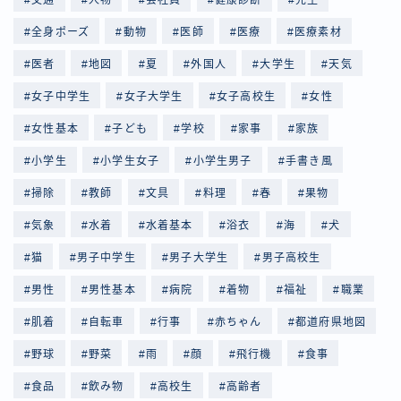
全身ポーズ
動物
医師
医療
医療素材
医者
地図
夏
外国人
大学生
天気
女子中学生
女子大学生
女子高校生
女性
女性基本
子ども
学校
家事
家族
小学生
小学生女子
小学生男子
手書き風
掃除
教師
文具
料理
春
果物
気象
水着
水着基本
浴衣
海
犬
猫
男子中学生
男子大学生
男子高校生
男性
男性基本
病院
着物
福祉
職業
肌着
自転車
行事
赤ちゃん
都道府県地図
野球
野菜
雨
顔
飛行機
食事
食品
飲み物
高校生
高齢者
Follow Me