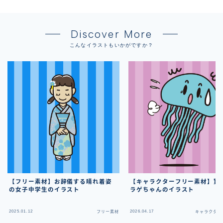
Discover More
こんなイラストもいかがですか？
【フリー素材】お辞儀する晴れ着姿
【キャラクターフリー素材】驚
の女子中学生のイラスト
ラゲちゃんのイラスト
2025.01.12
2026.04.17
フリー素材
キャラクター