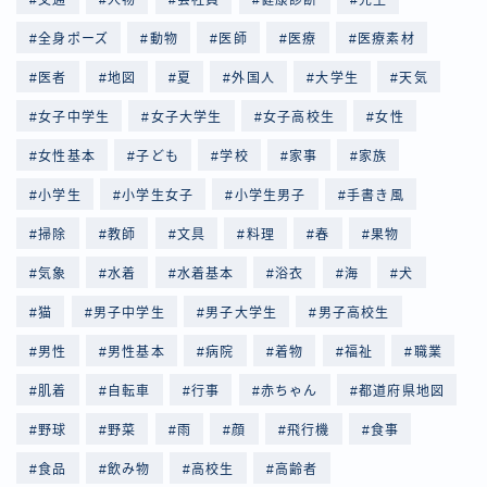
全身ポーズ
動物
医師
医療
医療素材
医者
地図
夏
外国人
大学生
天気
女子中学生
女子大学生
女子高校生
女性
女性基本
子ども
学校
家事
家族
小学生
小学生女子
小学生男子
手書き風
掃除
教師
文具
料理
春
果物
気象
水着
水着基本
浴衣
海
犬
猫
男子中学生
男子大学生
男子高校生
男性
男性基本
病院
着物
福祉
職業
肌着
自転車
行事
赤ちゃん
都道府県地図
野球
野菜
雨
顔
飛行機
食事
食品
飲み物
高校生
高齢者
Follow Me