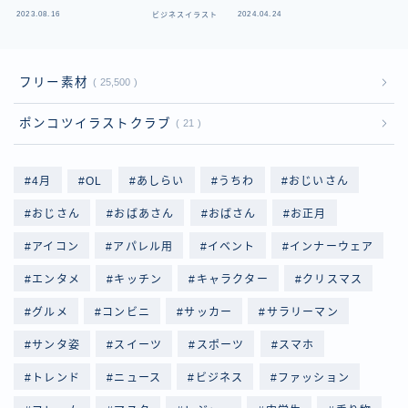
2023.08.16
2024.04.24
ビジネスイラスト
フ
フリー素材
25,500
ポンコツイラストクラブ
21
4月
OL
あしらい
うちわ
おじいさん
おじさん
おばあさん
おばさん
お正月
アイコン
アパレル用
イベント
インナーウェア
エンタメ
キッチン
キャラクター
クリスマス
グルメ
コンビニ
サッカー
サラリーマン
サンタ姿
スイーツ
スポーツ
スマホ
トレンド
ニュース
ビジネス
ファッション