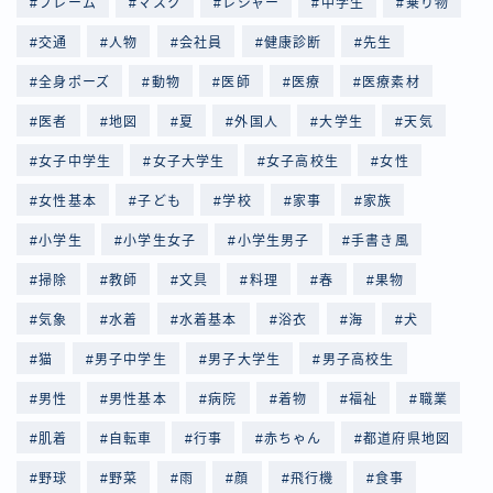
フレーム
マスク
レジャー
中学生
乗り物
交通
人物
会社員
健康診断
先生
全身ポーズ
動物
医師
医療
医療素材
医者
地図
夏
外国人
大学生
天気
女子中学生
女子大学生
女子高校生
女性
女性基本
子ども
学校
家事
家族
小学生
小学生女子
小学生男子
手書き風
掃除
教師
文具
料理
春
果物
気象
水着
水着基本
浴衣
海
犬
猫
男子中学生
男子大学生
男子高校生
男性
男性基本
病院
着物
福祉
職業
肌着
自転車
行事
赤ちゃん
都道府県地図
野球
野菜
雨
顔
飛行機
食事