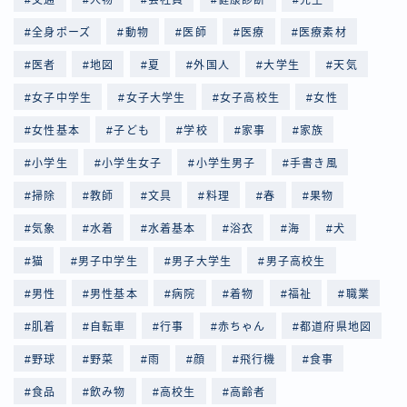
全身ポーズ
動物
医師
医療
医療素材
医者
地図
夏
外国人
大学生
天気
女子中学生
女子大学生
女子高校生
女性
女性基本
子ども
学校
家事
家族
小学生
小学生女子
小学生男子
手書き風
掃除
教師
文具
料理
春
果物
気象
水着
水着基本
浴衣
海
犬
猫
男子中学生
男子大学生
男子高校生
男性
男性基本
病院
着物
福祉
職業
肌着
自転車
行事
赤ちゃん
都道府県地図
野球
野菜
雨
顔
飛行機
食事
食品
飲み物
高校生
高齢者
Follow Me