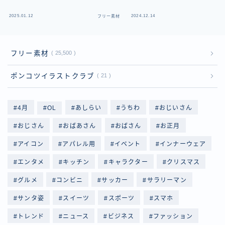
2025.01.12
2024.12.14
フリー素材
フ
フリー素材
25,500
ポンコツイラストクラブ
21
4月
OL
あしらい
うちわ
おじいさん
おじさん
おばあさん
おばさん
お正月
アイコン
アパレル用
イベント
インナーウェア
エンタメ
キッチン
キャラクター
クリスマス
グルメ
コンビニ
サッカー
サラリーマン
サンタ姿
スイーツ
スポーツ
スマホ
トレンド
ニュース
ビジネス
ファッション