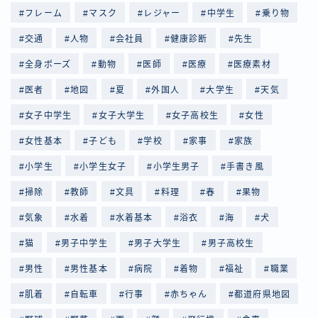
フレーム
マスク
レジャー
中学生
乗り物
交通
人物
会社員
健康診断
先生
全身ポーズ
動物
医師
医療
医療素材
医者
地図
夏
外国人
大学生
天気
女子中学生
女子大学生
女子高校生
女性
女性基本
子ども
学校
家事
家族
小学生
小学生女子
小学生男子
手書き風
掃除
教師
文具
料理
春
果物
気象
水着
水着基本
浴衣
海
犬
猫
男子中学生
男子大学生
男子高校生
男性
男性基本
病院
着物
福祉
職業
肌着
自転車
行事
赤ちゃん
都道府県地図