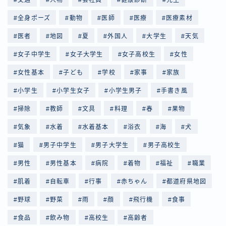
全身ポーズ
動物
医師
医療
医療素材
医者
地図
夏
外国人
大学生
天気
女子中学生
女子大学生
女子高校生
女性
女性基本
子ども
学校
家事
家族
小学生
小学生女子
小学生男子
手書き風
掃除
教師
文具
料理
春
果物
気象
水着
水着基本
浴衣
海
犬
猫
男子中学生
男子大学生
男子高校生
男性
男性基本
病院
着物
福祉
職業
肌着
自転車
行事
赤ちゃん
都道府県地図
野球
野菜
雨
顔
飛行機
食事
食品
飲み物
高校生
高齢者
Follow Me