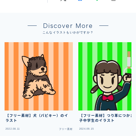
Discover More
こんなイラストもいかがですか？
【フリー素材】犬（パピキー）のイ
【フリー素材】つり革につかま
ラスト
子中学生のイラスト
2022.08.11
2024.09.15
フリー素材
フ