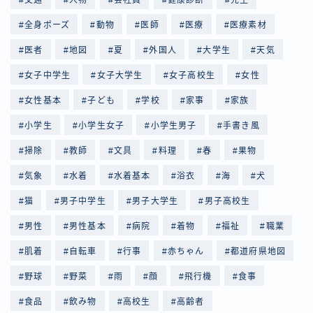
全身ポーズ
動物
医師
医療
医療素材
医者
地図
夏
外国人
大学生
天気
女子中学生
女子大学生
女子高校生
女性
女性基本
子ども
学校
家事
家族
小学生
小学生女子
小学生男子
手書き風
掃除
教師
文具
料理
春
果物
気象
水着
水着基本
浴衣
海
犬
猫
男子中学生
男子大学生
男子高校生
男性
男性基本
病院
着物
福祉
職業
肌着
自転車
行事
赤ちゃん
都道府県地図
野球
野菜
雨
顔
飛行機
食事
食品
飲み物
高校生
高齢者
Follow Me