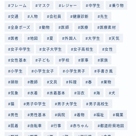
フレーム
マスク
レジャー
中学生
乗り物
交通
人物
会社員
健康診断
先生
全身ポーズ
動物
医師
医療
医療素材
医者
地図
夏
外国人
大学生
天気
女子中学生
女子大学生
女子高校生
女性
女性基本
子ども
学校
家事
家族
小学生
小学生女子
小学生男子
手書き風
掃除
教師
文具
料理
春
果物
気象
水着
水着基本
浴衣
海
犬
猫
男子中学生
男子大学生
男子高校生
男性
男性基本
病院
着物
福祉
職業
肌着
自転車
行事
赤ちゃん
都道府県地図