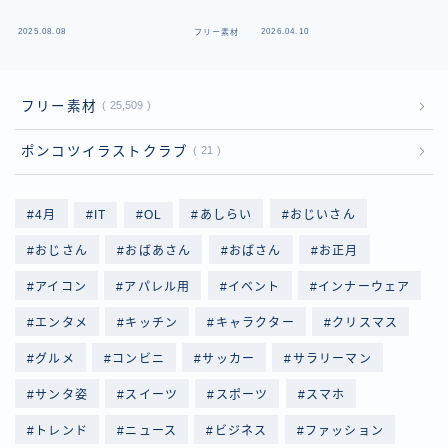
2025.08.08
2026.04.10
フリー素材
フ
フリー素材
25,509
ポンコツイラストクラブ
21
4月
IT
OL
あしらい
おじいさん
おじさん
おばあさん
おばさん
お正月
アイコン
アパレル用
イベント
インナーウェア
エンタメ
キッチン
キャラクター
クリスマス
グルメ
コンビニ
サッカー
サラリーマン
サンタ姿
スイーツ
スポーツ
スマホ
トレンド
ニュース
ビジネス
ファッション