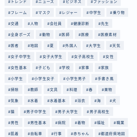
トレンド
ニュース
ビジネス
ファッション
フレーム
マスク
レジャー
中学生
乗り物
交通
人物
会社員
健康診断
先生
全身ポーズ
動物
医師
医療
医療素材
医者
地図
夏
外国人
大学生
天気
女子中学生
女子大学生
女子高校生
女性
女性基本
子ども
学校
家事
家族
小学生
小学生女子
小学生男子
手書き風
掃除
教師
文具
料理
春
果物
気象
水着
水着基本
浴衣
海
犬
猫
男子中学生
男子大学生
男子高校生
男性
男性基本
病院
着物
福祉
職業
肌着
自転車
行事
赤ちゃん
都道府県地図