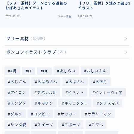
【フリー素材】ジーンとする道着の
【フリー素材】夕涼みで困る女
おばあさんのイラスト
イラスト
2026.07.22
2026.07.21
フリー素材
フ
フリー素材
25,509
ポンコツイラストクラブ
21
4月
IT
OL
あしらい
おじいさん
おじさん
おばあさん
おばさん
お正月
アイコン
アパレル用
イベント
インナーウェア
エンタメ
キッチン
キャラクター
クリスマス
グルメ
コンビニ
サッカー
サラリーマン
サンタ姿
スイーツ
スポーツ
スマホ